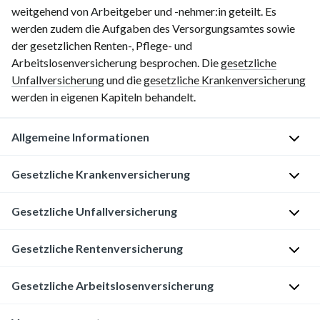
weitgehend von Arbeitgeber und -nehmer:in geteilt. Es
werden zudem die Aufgaben des Versorgungsamtes sowie
der gesetzlichen Renten-, Pflege- und
Arbeitslosenversicherung besprochen. Die
gesetzliche
Unfallversicherung
und die
gesetzliche Krankenversicherung
werden in eigenen Kapiteln behandelt.
Allgemeine Informationen
Grundprinzipien
Gesetzliche Krankenversicherung
der
Sozialversicherung
Gesetzliche Unfallversicherung
Siehe
Gesetzliche
S
Gesetzliche Rentenversicherung
Krankenversicherung
u
Siehe
b
Gesetzliche
Gesetzliche Arbeitslosenversicherung
s
Unfallversicherung
A
i
u