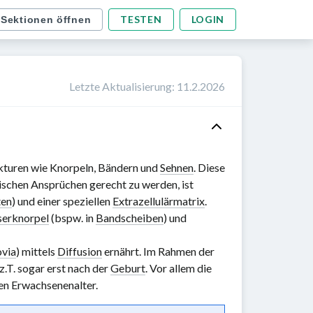
TESTEN
LOGIN
 Sektionen öffnen
Letzte Aktualisierung
:
11.2.2026
kturen wie Knorpeln, Bändern und
Sehnen
. Diese
schen Ansprüchen gerecht zu werden, ist
ten
) und einer speziellen
Extrazellulärmatrix
.
serknorpel
(bspw. in
Bandscheiben
) und
ovia
) mittels
Diffusion
ernährt. Im Rahmen der
z.T. sogar erst nach der
Geburt
. Vor allem die
en Erwachsenenalter.