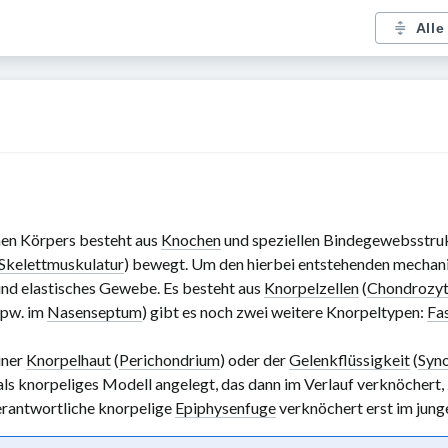
Alle
en Körpers besteht aus
Knochen
und speziellen Bindegewebsstru
Skelettmuskulatur
) bewegt. Um den hierbei entstehenden mechani
nd elastisches Gewebe. Es besteht aus
Knorpelzellen
(
Chondrozy
pw. im
Nasenseptum
) gibt es noch zwei weitere Knorpeltypen:
Fa
iner
Knorpelhaut
(
Perichondrium
) oder der
Gelenkflüssigkeit
(
Syn
als knorpeliges Modell angelegt, das dann im Verlauf verknöchert, 
rantwortliche knorpelige
Epiphysenfuge
verknöchert erst im jung