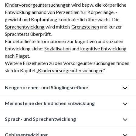
Kindervorsorgeuntersuchungen
wird bspw. die körperliche
Entwicklung anhand von
Perzentilen
für Körperlänge, -
gewicht und Kopfumfang kontinuierlich überwacht. Die
Sprachentwicklung
wird mittels
Grenzsteinen
und kurzer
Sprachtests überprüft.
Für detaillierte Informationen zur kognitiven und sozialen
Entwicklung siehe:
Sozialisation
und
kognitive Entwicklung
nach Piaget
.
Weitere Einzelheiten zu den
Vorsorgeuntersuchungen
finden
sich im Kapitel „
Kindervorsorgeuntersuchungen
“.
Neugeborenen- und Säuglingsreflexe
Meilensteine der kindlichen Entwicklung
Reflex
Auslösung
Beginn des
V
Reflexes
d
Sprach- und Sprechentwicklung
Die
Entwicklung
Der
Säugling
wird
Geburt
3
Schreitreaktio
in aufrechter
kann
Einflussfaktoren
Gebissentwicklung
n
/
Schreitreflex