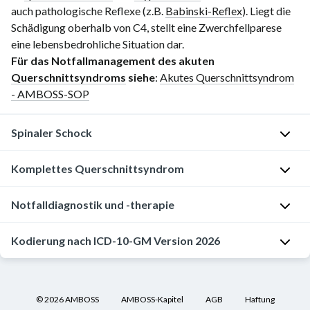
auch pathologische Reflexe (z.B.
Babinski-Reflex
). Liegt die
Schädigung oberhalb von C4, stellt eine Zwerchfellparese
eine lebensbedrohliche Situation dar.
Für das Notfallmanagement des akuten
Querschnittsyndroms
siehe
:
Akutes Querschnittsyndrom
- AMBOSS-SOP
Spinaler Schock
Komplettes Querschnittsyndrom
D
e
Notfalldiagnostik und -therapie
f
D
i
e
Kodierung nach ICD-10-GM Version 2026
F
n
f
ü
i
i
r
t
S14
.-:
n
d
i
Verletzung
i
©
2026
AMBOSS
AMBOSS-Kapitel
AGB
Haftung
a
o