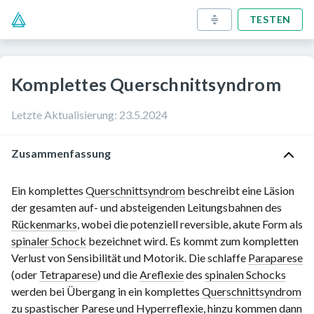
TESTEN
Komplettes Querschnittsyndrom
Letzte Aktualisierung
:
23.5.2024
Zusammenfassung
Ein komplettes
Querschnittsyndrom
beschreibt eine Läsion
der gesamten auf- und absteigenden Leitungsbahnen des
Rückenmarks
, wobei die potenziell reversible, akute Form als
spinaler Schock
bezeichnet wird. Es kommt zum kompletten
Verlust von Sensibilität und Motorik. Die schlaffe
Paraparese
(oder
Tetraparese
) und die
Areflexie
des
spinalen Schocks
werden bei Übergang in ein komplettes
Querschnittsyndrom
zu
spastischer Parese
und
Hyperreflexie
, hinzu kommen dann