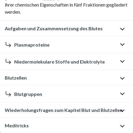
ihrer chemischen Eigenschaften in fünf Fraktionen gegliedert
werden.
Aufgaben und Zusammensetzung des Blutes
Über
Plasmaproteine
das
Blut
Bis
Niedermolekulare Stoffe und Elektrolyte
sind
heute
alle
wurden
Blutzellen
Im
Organe
etwa
Plasma
des
1.000
kommen
Die
Blutgruppen
Körpers
verschiedene
neben
Zellen
miteinander
Plasmaproteine
den
des
im
Wiederholungsfragen zum Kapitel Blut und Blutzellen
Auf
analysiert,
relativ
Blutes
Austausch.
der
die
großen
im
Es
Oberfläche
anhand
Aufgaben
Meditricks
Plasmaproteinen
Überblick
besteht
der
ihrer
und