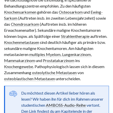
Behandlungszentren empfohlen. Zu den häufigsten
Knochensarkomen
gehören das
Osteosarkom
und
Ewing-
Sarkom
(Auftreten insb. im zweiten Lebensjahrzehnt) sowie
das
Chondrosarkom
(Auftreten insb. im höheren
Erwachsenenalter). Sekundäre maligne Knochentumoren
können bspw. als Spätfolge einer
Strahlentherapie
auftreten.
Knochenmetastasen
sind deutlich häufiger als primäre bzw.
sekundäre maligne Knochentumoren. Am häufigsten
metastasieren
multiples Myelom
,
Lungenkarzinom
,
Mammakarzinom
und
Prostatakarzinom
ins
Knochengewebe
. Pathophysiologisch lassen sich in diesem
Zusammenhang
osteolytische Metastasen
von
osteoblastischen Metastasen
unterscheiden.
Du möchtest diesen Artikel lieber hören als
lesen? Wir haben ihn für dich im Rahmen unserer
studentischen
AMBOSS-Audio-Reihe
vertont.
Den Link findest du am Kapitelende in der