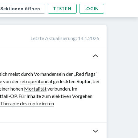
TESTEN
LOGIN
 Sektionen öffnen
Letzte Aktualisierung
:
14.1.2026
 sich meist durch Vorhandensein der
„Red flags“
e
von der
retroperitoneal
gedeckten Ruptur, bei
einer hohen
Mortalität
verbunden. Im
fall-OP. Für Inhalte zum elektiven Vorgehen
 Therapie des rupturierten