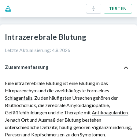
TESTEN
Intrazerebrale Blutung
Letzte Aktualisierung
:
4.8.2026
Zusammenfassung
Eine intrazerebrale Blutung ist eine Blutung in das
Hirnparenchym und die zweithäufigste Form eines
Schlaganfalls
. Zu den häufigsten Ursachen gehören der
Bluthochdruck
, die
zerebrale Amyloidangiopathie
,
Gefäßfehlbildungen und die Therapie mit
Antikoagulantien
.
Je nach Ort und Ausmaß der Blutung bestehen
unterschiedliche Defizite; häufig gehören
Vigilanzminderung
,
Paresen
und
Kopfschmerzen
zu den Symptomen.